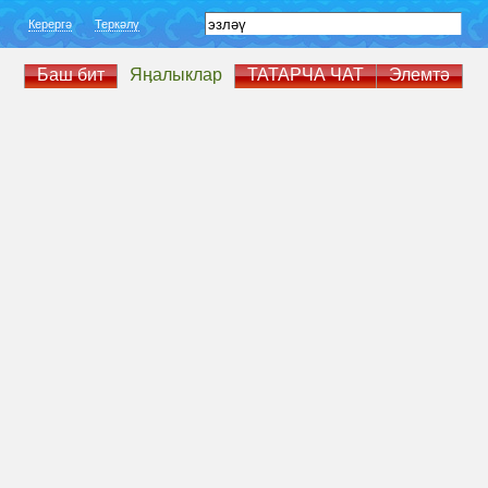
Керергә
Теркәлү
Баш бит
Яӊалыклар
ТАТАРЧА ЧАТ
Элемтә